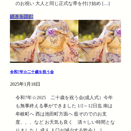
のお祝い 大人と同じ正式な帯を付け始め […]
続きを読む
令和7年☆二十歳を祝う会
2025年1月18日
令和7年☆2025 二十歳を祝う会(成人式）今年
も無事終える事ができました 1/2～12日迄 南は
牟岐町へ 西は池田町方面へ 藍ぞのでのお支
度、、、など お天気も良く 清々しい時間とな
りました！ 成人 人口が減少する昨今 […]