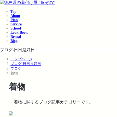
コ
ナ
ン
ビ
Top
テ
ゲ
About
ン
ー
Plan
ツ
シ
Service
School
へ
ョ
Look Book
ス
ン
Rental
キ
に
Blog
ッ
移
ブログ-日日是好日
プ
動
トップページ
ブログ-日日是好日
ブログ
着物
着物
着物に関するブログ記事カテゴリーです。