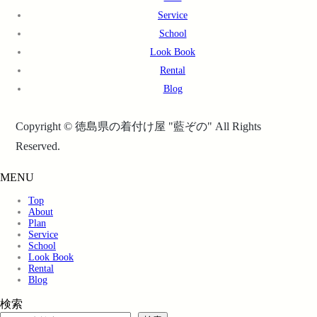
Service
School
Look Book
Rental
Blog
Copyright © 徳島県の着付け屋 "藍ぞの" All Rights
Reserved.
MENU
Top
About
Plan
Service
School
Look Book
Rental
Blog
検索