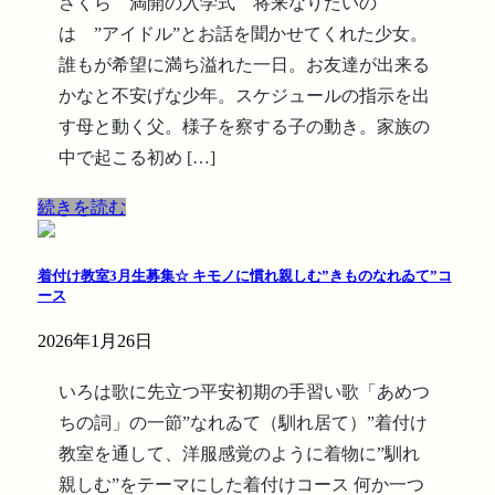
さくら 満開の入学式 将来なりたいの
は ”アイドル”とお話を聞かせてくれた少女。
誰もが希望に満ち溢れた一日。お友達が出来る
かなと不安げな少年。スケジュールの指示を出
す母と動く父。様子を察する子の動き。家族の
中で起こる初め […]
続きを読む
着付け教室3月生募集☆ キモノに慣れ親しむ”きものなれゐて”コ
ース
2026年1月26日
いろは歌に先立つ平安初期の手習い歌「あめつ
ちの詞」の一節”なれゐて（馴れ居て）”着付け
教室を通して、洋服感覚のように着物に”馴れ
親しむ”をテーマにした着付けコース 何か一つ