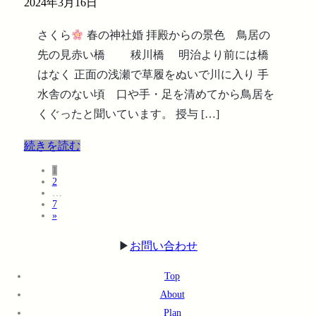
2024年3月16日
さくら
春の神社婚 拝殿からの景色 鳥居の
先の見赤い橋 秡川橋 明治より前には橋
はなく 正面の浅瀬で草履をぬいで川に入り 手
水舎のない頃 口や手・足を清めてから鳥居を
くぐったと聞いています。 授与 […]
続きを読む
固
1
投
固
2
定
稿
…
定
ペ
固
7
ペ
ー
の
»
定
ー
ジ
ペ
ペ
ジ
ー
▶︎
お問い合わせ
ー
ジ
ジ
Top
送
About
り
Plan