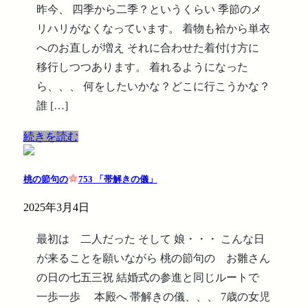
昨今、 四季から二季？というくらい 季節のメ
リハリがなくなっています。 着物も袷から単衣
へのお直しが増え それに合わせた着付け方に
移行しつつあります。 着れるようになった
ら、、、 何をしたいかな？どこに行こうかな？
誰 […]
続きを読む
桃の節句の
753 「帯解きの儀」
2025年3月4日
最初は 二人だった そして 娘・・・ こんな日
が来ることを願いながら 桃の節句の お雛さん
の日の七五三祝 結婚式の参進と同じルートで
一歩一歩 本殿へ 帯解きの儀、、、 7歳の女児