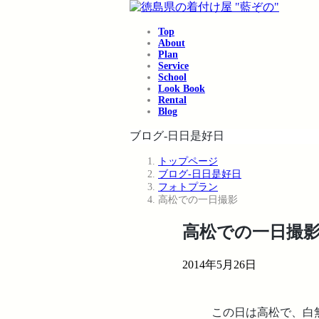
コ
ナ
ン
ビ
Top
テ
ゲ
About
ン
ー
Plan
ツ
シ
Service
School
へ
ョ
Look Book
ス
ン
Rental
キ
に
Blog
ッ
移
ブログ-日日是好日
プ
動
トップページ
ブログ-日日是好日
フォトプラン
高松での一日撮影
高松での一日撮
2014年5月26日
この日は高松で、白