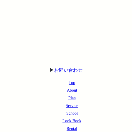
▶︎
お問い合わせ
Top
About
Plan
Service
School
Look Book
Rental