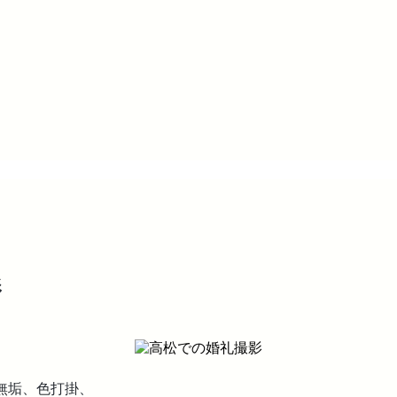
影
無垢、色打掛、