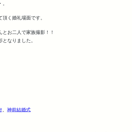
・。
て頂く婚礼場面です。
んとお二人で家族撮影！！
影となりました。
け
、
神前結婚式