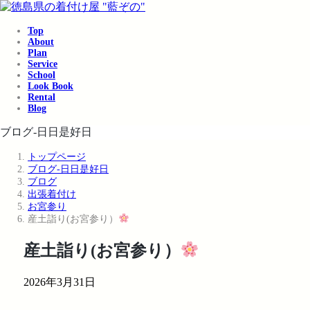
コ
ナ
ン
ビ
Top
テ
ゲ
About
ン
ー
Plan
ツ
シ
Service
School
へ
ョ
Look Book
ス
ン
Rental
キ
に
Blog
ッ
移
ブログ-日日是好日
プ
動
トップページ
ブログ-日日是好日
ブログ
出張着付け
お宮参り
産土詣り(お宮参り）
産土詣り(お宮参り）
2026年3月31日