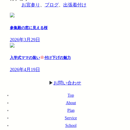
お宮参り
、
ブログ
、
出張着付け
参集殿の窓に見える桜
2026年3月29日
入学式ママの装い
付け下げの魅力
2026年4月19日
▶︎
お問い合わせ
Top
About
Plan
Service
School