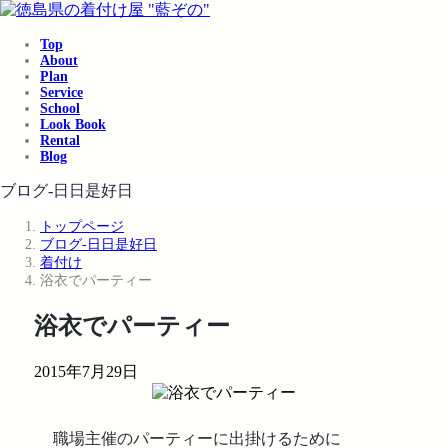
コ
ナ
ン
ビ
Top
テ
ゲ
About
ン
ー
Plan
ツ
シ
Service
School
へ
ョ
Look Book
ス
ン
Rental
キ
に
Blog
ッ
移
ブログ-日日是好日
プ
動
トップページ
ブログ-日日是好日
着付け
浴衣でパーティー
浴衣でパーティー
2015年7月29日
職場主催のパーティーに出掛けるために