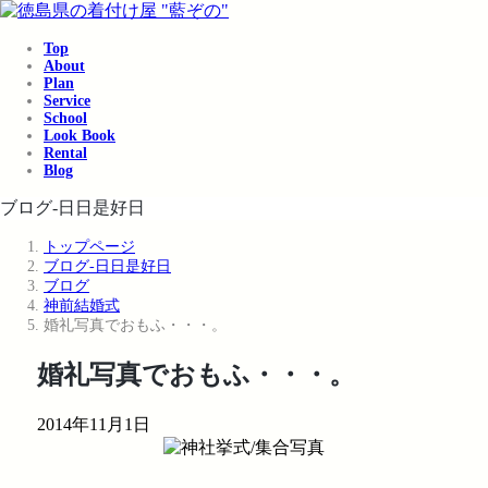
コ
ナ
ン
ビ
Top
テ
ゲ
About
ン
ー
Plan
ツ
シ
Service
School
へ
ョ
Look Book
ス
ン
Rental
キ
に
Blog
ッ
移
ブログ-日日是好日
プ
動
トップページ
ブログ-日日是好日
ブログ
神前結婚式
婚礼写真でおもふ・・・。
婚礼写真でおもふ・・・。
2014年11月1日