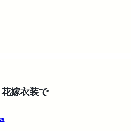
ク花嫁衣装で
感謝