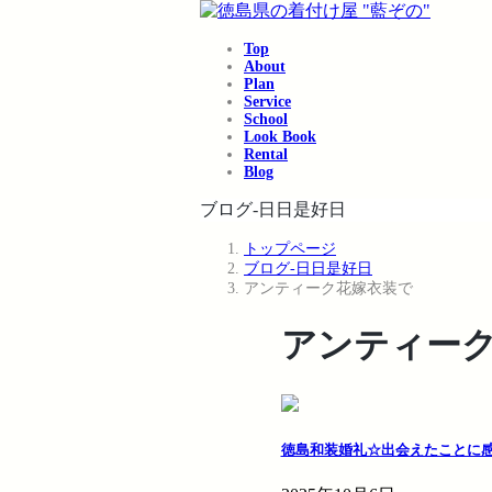
コ
ナ
ン
ビ
Top
テ
ゲ
About
ン
ー
Plan
ツ
シ
Service
School
へ
ョ
Look Book
ス
ン
Rental
キ
に
Blog
ッ
移
ブログ-日日是好日
プ
動
トップページ
ブログ-日日是好日
アンティーク花嫁衣装で
アンティー
徳島和装婚礼☆出会えたことに