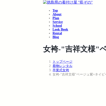
コ
ナ
ン
ビ
Top
テ
ゲ
About
ン
ー
Plan
ツ
シ
Service
School
へ
ョ
Look Book
ス
ン
Rental
キ
に
Blog
ッ
移
プ
動
女袴-"吉祥文様"ベ
トップページ
着物レンタル
卒業式女袴
女袴-"吉祥文様"ベージュ紫×ネイビー桜