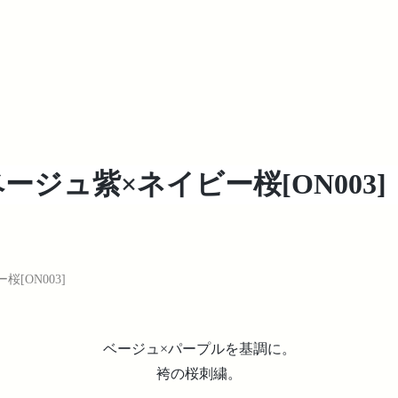
ージュ紫×ネイビー桜[ON003]
[ON003]
ベージュ×パープルを基調に。
袴の桜刺繍。