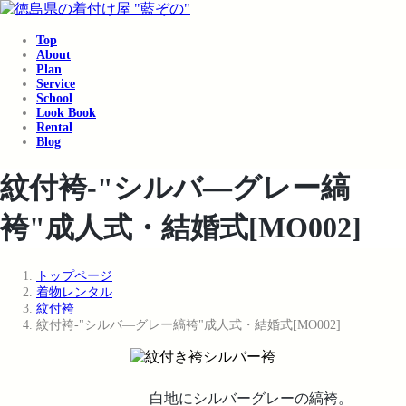
コ
ナ
ン
ビ
Top
テ
ゲ
About
ン
ー
Plan
ツ
シ
Service
School
へ
ョ
Look Book
ス
ン
Rental
キ
に
Blog
ッ
移
プ
動
紋付袴-"シルバ―グレー縞
袴"成人式・結婚式[MO002]
トップページ
着物レンタル
紋付袴
紋付袴-"シルバ―グレー縞袴"成人式・結婚式[MO002]
白地にシルバーグレーの縞袴。