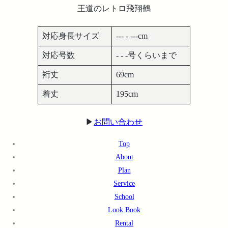
王道のレトロ飛翔鶴
対応身長サイズ
--- - ---cm
対応号数
- - -号くらいまで
裄丈
69cm
着丈
195cm
▶︎
お問い合わせ
Top
About
Plan
Service
School
Look Book
Rental