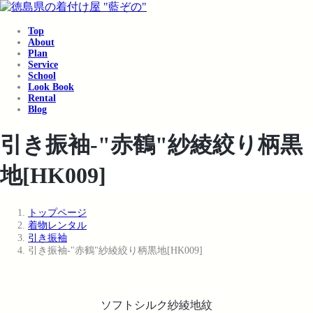
コ
ナ
ン
ビ
Top
テ
ゲ
About
ン
ー
Plan
ツ
シ
Service
School
へ
ョ
Look Book
ス
ン
Rental
キ
に
Blog
ッ
移
プ
動
引き振袖-"赤鶴"紗綾絞り柄黒
地[HK009]
トップページ
着物レンタル
引き振袖
引き振袖-"赤鶴"紗綾絞り柄黒地[HK009]
ソフトシルク紗綾地紋