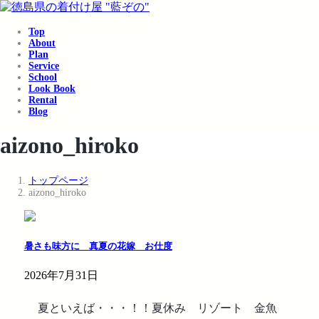
コ
ナ
ン
ビ
Top
テ
ゲ
About
ン
ー
Plan
ツ
シ
Service
School
へ
ョ
Look Book
ス
ン
Rental
キ
に
Blog
ッ
移
aizono_hiroko
プ
動
トップページ
aizono_hiroko
暑さも味方に 真夏の花嫁 お仕度
2026年7月31日
夏といえば・・・！！夏休み リゾート 金魚