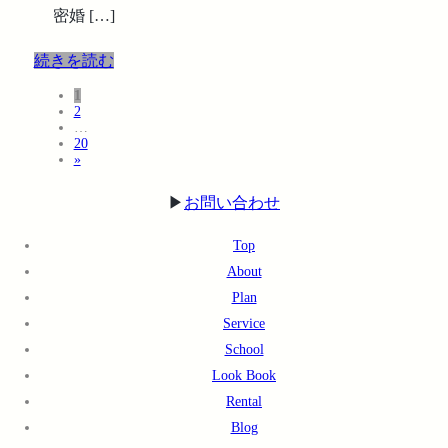
密婚 […]
続きを読む
固
1
投
固
2
定
稿
…
定
ペ
固
20
ペ
ー
の
»
定
ー
ジ
ペ
ペ
ジ
ー
▶︎
お問い合わせ
ー
ジ
ジ
Top
送
About
り
Plan
Service
School
Look Book
Rental
Blog