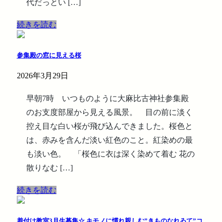
代だっとい […]
続きを読む
参集殿の窓に見える桜
2026年3月29日
早朝7時 いつものように大麻比古神社参集殿
のお支度部屋から見える風景。 目の前に淡く
控え目な白い桜が飛び込んできました。桜色と
は、赤みを含んだ淡い紅色のこと。紅染めの最
も淡い色。 「桜色に衣は深く染めて着む 花の
散りなむ […]
続きを読む
着付け教室3月生募集☆ キモノに慣れ親しむ”きものなれゐて”コ